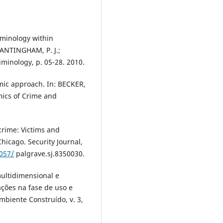
iminology within
RANTINGHAM, P. J.;
riminology, p. 05-28. 2010.
ic approach. In: BECKER,
mics of Crime and
crime: Victims and
hicago. Security Journal,
1057/
palgrave.sj.8350030.
multidimensional e
ções na fase de uso e
mbiente Construído, v. 3,