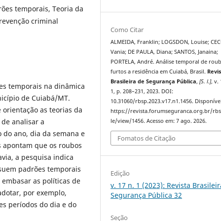
rões temporais, Teoria da
Prevenção criminal
Como Citar
ALMEIDA, Franklin; LOGSDON, Louise; CE
Vania; DE PAULA, Diana; SANTOS, Janaina;
PORTELA, André. Análise temporal de roub
furtos a residência em Cuiabá, Brasil.
Revi
Brasileira de Segurança Pública
,
[S. l.]
, v.
res temporais na dinâmica
1, p. 208–231, 2023. DOI:
nicípio de Cuiabá/MT.
10.31060/rbsp.2023.v17.n1.1456. Disponíve
 orientação as teorias da
https://revista.forumseguranca.org.br/rbs
 de analisar a
le/view/1456. Acesso em: 7 ago. 2026.
ão do ano, dia da semana e
Fomatos de Citação
as apontam que os roubos
via, a pesquisa indica
ossuem padrões temporais
Edição
 embasar as políticas de
v. 17 n. 1 (2023): Revista Brasilei
adotar, por exemplo,
Segurança Pública 32
es períodos do dia e do
Seção