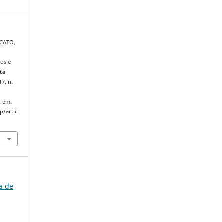
CCATO,
os e
sta
 17, n.
l em:
p/artic
ra de