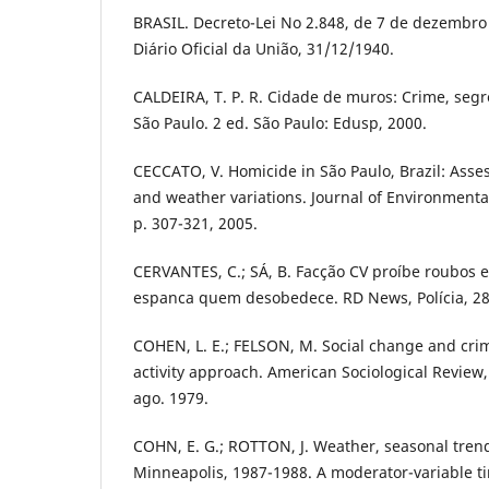
BRASIL. Decreto-Lei No 2.848, de 7 de dezembro
Diário Oficial da União, 31/12/1940.
CALDEIRA, T. P. R. Cidade de muros: Crime, seg
São Paulo. 2 ed. São Paulo: Edusp, 2000.
CECCATO, V. Homicide in São Paulo, Brazil: Asse
and weather variations. Journal of Environmental 
p. 307-321, 2005.
CERVANTES, C.; SÁ, B. Facção CV proíbe roubos e
espanca quem desobedece. RD News, Polícia, 28
COHEN, L. E.; FELSON, M. Social change and crim
activity approach. American Sociological Review, v
ago. 1979.
COHN, E. G.; ROTTON, J. Weather, seasonal tren
Minneapolis, 1987-1988. A moderator-variable ti