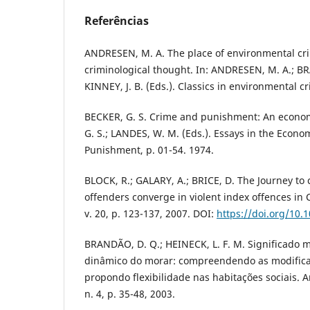
Referências
ANDRESEN, M. A. The place of environmental cr
criminological thought. In: ANDRESEN, M. A.; B
KINNEY, J. B. (Eds.). Classics in environmental c
BECKER, G. S. Crime and punishment: An econom
G. S.; LANDES, W. M. (Eds.). Essays in the Econo
Punishment, p. 01-54. 1974.
BLOCK, R.; GALARY, A.; BRICE, D. The Journey to 
offenders converge in violent index offences in C
v. 20, p. 123-137, 2007. DOI:
https://doi.org/10.
BRANDÃO, D. Q.; HEINECK, L. F. M. Significado 
dinâmico do morar: compreendendo as modifica
propondo flexibilidade nas habitações sociais. A
n. 4, p. 35-48, 2003.