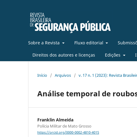
Sobre a Revista
Fluxo editorial
Submissõ
Direitos dos autores e licenças
Edições
Início
/
Arquivos
/
v. 17 n. 1 (2023): Revista Brasil
Análise temporal de roubos 
Franklin Almeida
Polícia Militar de Mato Grosso
https://orcid.org/0000-0002-4810-4015