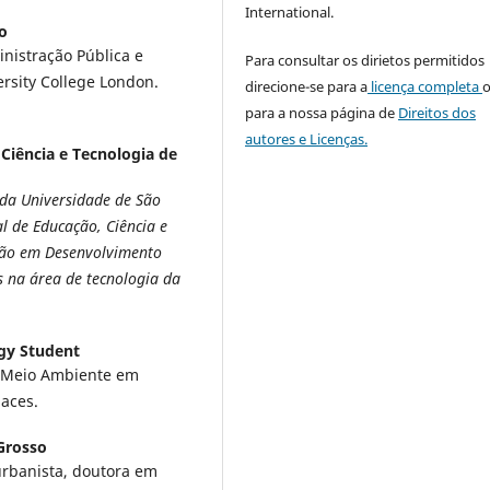
International.
so
istração Pública e
Para consultar os dirietos permitidos
rsity College London.
direcione-se para a
licença completa
para a nossa página de
Direitos dos
autores e Licenças.
 Ciência e Tecnologia de
 da Universidade de São
l de Educação, Ciência e
ação em Desenvolvimento
s na área de tecnologia da
ogy Student
e Meio Ambiente em
laces.
Grosso
 urbanista, doutora em