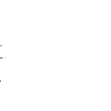
es
ando
o