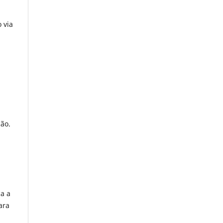
 via
ão.
a a
ara