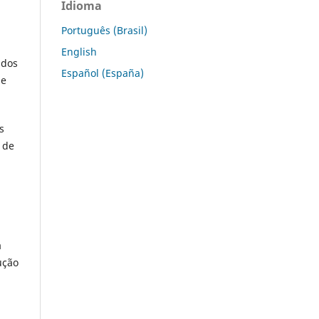
Idioma
Português (Brasil)
English
idos
Español (España)
 e
s
 de
a
ução