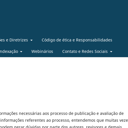
es e Diretrizes
Código de ética e Responsabilidades
Indexação
Webinários
Contato e Redes Sociais
formações necessárias aos processo de publicação e avaliação de
 informações referentes ao processo, entendemos que muitas veze
 podem gerar dúvidas por parte dos autores, revisores e demais