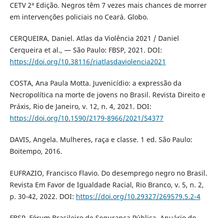
CETV 2ª Edição. Negros têm 7 vezes mais chances de morrer
em intervenções policiais no Ceará. Globo.
CERQUEIRA, Daniel. Atlas da Violência 2021 / Daniel
Cerqueira et al., — São Paulo: FBSP, 2021. DOI:
https://doi.org/10.38116/riatlasdaviolencia2021
COSTA, Ana Paula Motta. Juvenicídio: a expressão da
Necropolítica na morte de jovens no Brasil. Revista Direito e
Práxis, Rio de Janeiro, v. 12, n. 4, 2021. DOI:
https://doi.org/10.1590/2179-8966/2021/54377
DAVIS, Angela. Mulheres, raça e classe. 1 ed. São Paulo:
Boitempo, 2016.
EUFRAZIO, Francisco Flavio. Do desemprego negro no Brasil.
Revista Em Favor de Igualdade Racial, Rio Branco, v. 5, n. 2,
p. 30-42, 2022. DOI:
https://doi.org/10.29327/269579.5.2-4
FBSP. Fórum Brasileiro de Segurança Pública. Anuário do