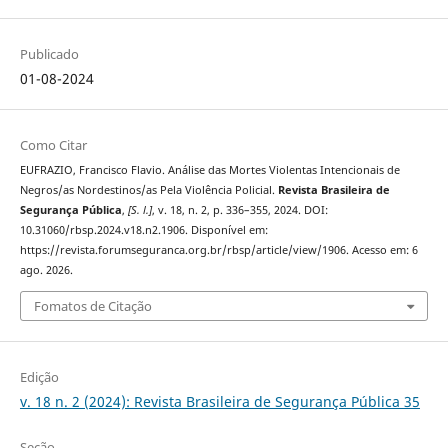
Publicado
01-08-2024
Como Citar
EUFRAZIO, Francisco Flavio. Análise das Mortes Violentas Intencionais de
Negros/as Nordestinos/as Pela Violência Policial.
Revista Brasileira de
Segurança Pública
,
[S. l.]
, v. 18, n. 2, p. 336–355, 2024. DOI:
10.31060/rbsp.2024.v18.n2.1906. Disponível em:
https://revista.forumseguranca.org.br/rbsp/article/view/1906. Acesso em: 6
ago. 2026.
Fomatos de Citação
Edição
v. 18 n. 2 (2024): Revista Brasileira de Segurança Pública 35
Seção