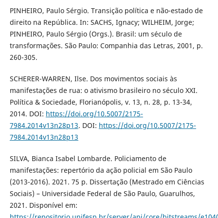
PINHEIRO, Paulo Sérgio. Transição política e não-estado de
direito na República. In: SACHS, Ignacy; WILHEIM, Jorge;
PINHEIRO, Paulo Sérgio (Orgs.). Brasil: um século de
transformações. São Paulo: Companhia das Letras, 2001, p.
260-305.
SCHERER-WARREN, Ilse. Dos movimentos sociais às
manifestações de rua: o ativismo brasileiro no século XXI.
Política & Sociedade, Florianópolis, v. 13, n. 28, p. 13-34,
2014. DOI:
https://doi.org/10.5007/2175-
7984.2014v13n28p13
. DOI:
https://doi.org/10.5007/2175-
7984.2014v13n28p13
SILVA, Bianca Isabel Lombarde. Policiamento de
manifestações: repertório da ação policial em São Paulo
(2013-2016). 2021. 75 p. Dissertação (Mestrado em Ciências
Sociais) – Universidade Federal de São Paulo, Guarulhos,
2021. Disponível em:
https://repositorio.unifesp.br/server/api/core/bitstreams/e104