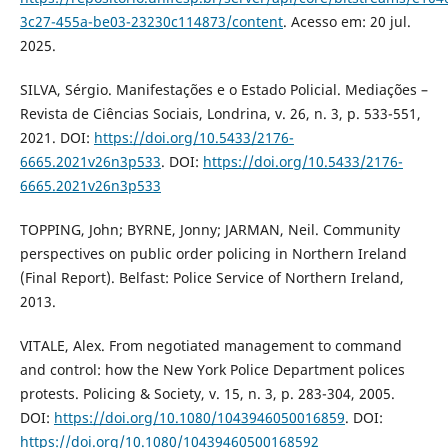
3c27-455a-be03-23230c114873/content
. Acesso em: 20 jul.
2025.
SILVA, Sérgio. Manifestações e o Estado Policial. Mediações –
Revista de Ciências Sociais, Londrina, v. 26, n. 3, p. 533-551,
2021. DOI:
https://doi.org/10.5433/2176-
6665.2021v26n3p533
. DOI:
https://doi.org/10.5433/2176-
6665.2021v26n3p533
TOPPING, John; BYRNE, Jonny; JARMAN, Neil. Community
perspectives on public order policing in Northern Ireland
(Final Report). Belfast: Police Service of Northern Ireland,
2013.
VITALE, Alex. From negotiated management to command
and control: how the New York Police Department polices
protests. Policing & Society, v. 15, n. 3, p. 283-304, 2005.
DOI:
https://doi.org/10.1080/1043946050016859
. DOI:
https://doi.org/10.1080/10439460500168592