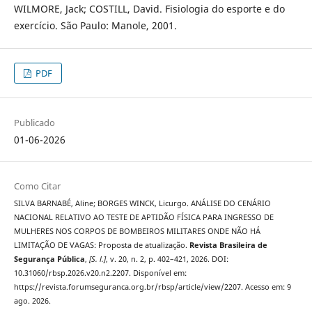
WILMORE, Jack; COSTILL, David. Fisiologia do esporte e do
exercício. São Paulo: Manole, 2001.
PDF
Publicado
01-06-2026
Como Citar
SILVA BARNABÉ, Aline; BORGES WINCK, Licurgo. ANÁLISE DO CENÁRIO
NACIONAL RELATIVO AO TESTE DE APTIDÃO FÍSICA PARA INGRESSO DE
MULHERES NOS CORPOS DE BOMBEIROS MILITARES ONDE NÃO HÁ
LIMITAÇÃO DE VAGAS: Proposta de atualização.
Revista Brasileira de
Segurança Pública
,
[S. l.]
, v. 20, n. 2, p. 402–421, 2026. DOI:
10.31060/rbsp.2026.v20.n2.2207. Disponível em:
https://revista.forumseguranca.org.br/rbsp/article/view/2207. Acesso em: 9
ago. 2026.