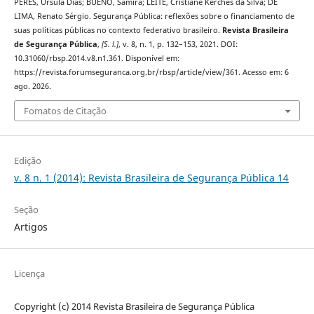
PERES, Ursula Dias; BUENO, Samira; LEITE, Cristiane Kerches da Silva; DE
LIMA, Renato Sérgio. Segurança Pública: reflexões sobre o financiamento de
suas políticas públicas no contexto federativo brasileiro.
Revista Brasileira
de Segurança Pública
,
[S. l.]
, v. 8, n. 1, p. 132–153, 2021. DOI:
10.31060/rbsp.2014.v8.n1.361. Disponível em:
https://revista.forumseguranca.org.br/rbsp/article/view/361. Acesso em: 6
ago. 2026.
Fomatos de Citação
Edição
v. 8 n. 1 (2014): Revista Brasileira de Segurança Pública 14
Seção
Artigos
Licença
Copyright (c) 2014 Revista Brasileira de Segurança Pública