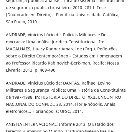
segurança pública: análise crítica do sistema constitucional
de segurança pública brasi-leiro. 2010. 287 f. Tese
(Doutorado em Direito) – Pontifícia Universidade Católica,
São Paulo, 2010.
ANDRADE, Vinicius Lúcio de. Polícias Militares e De-
mocracia: Uma análise Jurídico-Constitucional. In:
MAGALHÃES, Huacy Ragner Amaral de (Org.). Refle-xões
sobre o Direito Contemporâneo – Estudos em Homenagem
ao Professor Ricardo Rabinovich-Berk-man. Recife: Nossa
Livraria, 2013. p. 469-490.
ANDRADE, Vinícius Lúcio de; DANTAS, Rafhael Levino.
Militares e Segurança Pública: Uma História da Cons-tituinte
de 1987-1988. In: HISTÓRIA DO DIREITO: XXIII ENCONTRO
NACIONAL DO CONPEDI, 23, 2014, Floria-nópolis. Anais
eletrônicos... Florianópolis: UFSC, 2014.
ANISTIA INTERNACIONAL. Informe 2013: O Estado dos
Direitos Humanos no Mundo. Tradução Galeno Faé de