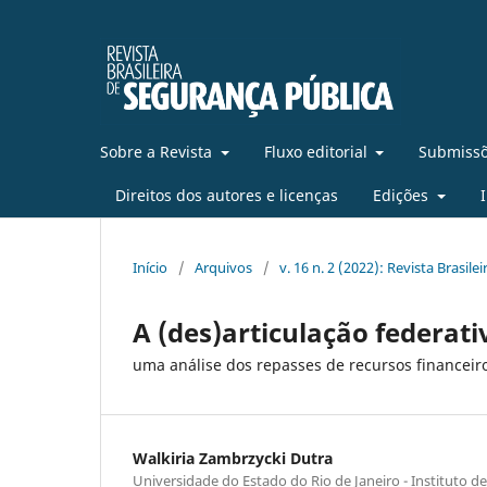
Sobre a Revista
Fluxo editorial
Submissõ
Direitos dos autores e licenças
Edições
Início
/
Arquivos
/
v. 16 n. 2 (2022): Revista Brasil
A (des)articulação federat
uma análise dos repasses de recursos financei
Walkiria Zambrzycki Dutra
Universidade do Estado do Rio de Janeiro - Instituto de 