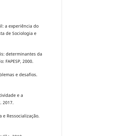
l: a experiência do
ta de Sociologia e
ais: determinantes da
lo: FAPESP, 2000.
blemas e desafios.
tividade e a
t. 2017.
a e Ressocialização.