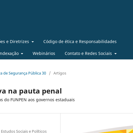
es e Diretrizes
Código de ética e Responsabilidades
Indexação
Webinários
Contato e Redes Sociais
eira de Segurança Pública 30
/
Artigos
iva na pauta penal
ros do FUNPEN aos governos estaduais
Estudos Sociais e Políticos