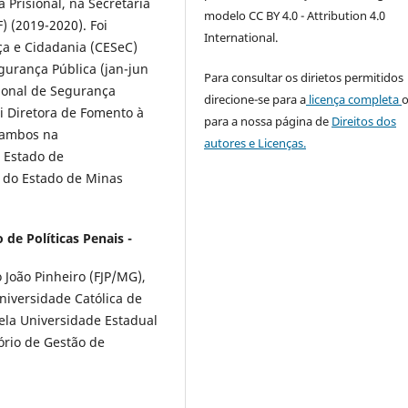
 Prisional, na Secretaria
modelo CC BY 4.0 - Attribution 4.0
) (2019-2020). Foi
International.
a e Cidadania (CESeC)
gurança Pública (jan-jun
Para consultar os dirietos permitidos
ional de Segurança
direcione-se para a
licença completa
oi Diretora de Fomento à
para a nossa página de
Direitos dos
, ambos na
autores e Licenças.
 Estado de
 do Estado de Minas
 de Políticas Penais -
João Pinheiro (FJP/MG),
Universidade Católica de
ela Universidade Estadual
ório de Gestão de