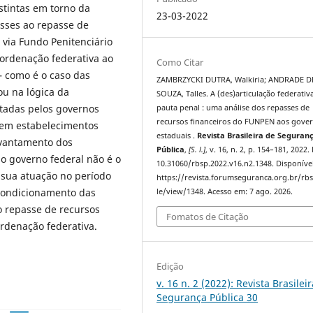
stintas em torno da
23-03-2022
esses ao repasse de
 via Fundo Penitenciário
ordenação federativa ao
Como Citar
– como é o caso das
ZAMBRZYCKI DUTRA, Walkiria; ANDRADE D
ou na lógica da
SOUZA, Talles. A (des)articulação federativ
tadas pelos governos
pauta penal : uma análise dos repasses de
recursos financeiros do FUNPEN aos gove
 em estabelecimentos
estaduais .
Revista Brasileira de Seguran
evantamento dos
Pública
,
[S. l.]
, v. 16, n. 2, p. 154–181, 2022.
o governo federal não é o
10.31060/rbsp.2022.v16.n2.1348. Disponíve
s sua atuação no período
https://revista.forumseguranca.org.br/rbs
o condicionamento das
le/view/1348. Acesso em: 7 ago. 2026.
o repasse de recursos
Fomatos de Citação
rdenação federativa.
Edição
v. 16 n. 2 (2022): Revista Brasilei
Segurança Pública 30