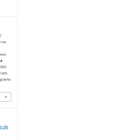
E
a na
rnos
ça
 DOI:
l em:
p/artic
ra de