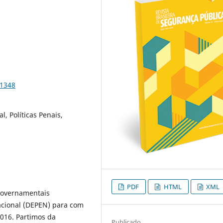
.1348
, Políticas Penais,
PDF
HTML
XML
rgovernamentais
acional (DEPEN) para com
2016. Partimos da
Publicado