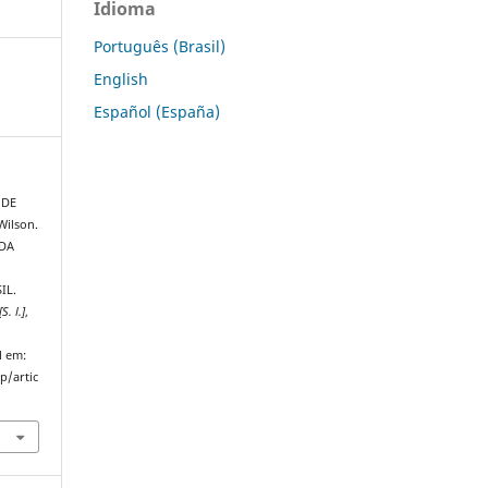
Idioma
Português (Brasil)
English
Español (España)
 DE
Wilson.
DA
IL.
[S. l.]
,
l em:
p/artic