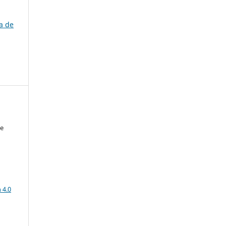
ra de
de
a
 4.0