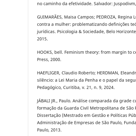
no caminho da efetividade. Salvador: Juspodivm,
GUIMARÃES, Maisa Campos; PEDROZA, Regina Luc
contra a mulher: problematizando definições teór
jurídicas. Psicologia & Sociedade, Belo Horizonte,
2015.
HOOKS, bell. Feminism theory: from margin to c
Press, 2000.
HAEFLIGER, Claudio Roberto; HERDMAN, Eleandro
silêncio: a Lei Maria da Penha e o papel da seg
Pedagógico, Curitiba, v. 21, n. 9, 2024.
JÁBALI JR., Paulo. Análise comparada da grade c
formação da Guarda Civil Metropolitana de São P
Dissertação (Mestrado em Gestão e Políticas Públ
Administração de Empresas de São Paulo, Funda
Paulo, 2013.