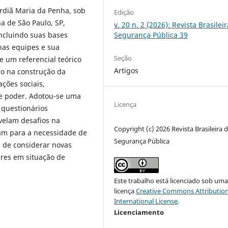
ardiã Maria da Penha, sob
Edição
a de São Paulo, SP,
v. 20 n. 2 (2026): Revista Brasilei
incluindo suas bases
Segurança Pública 39
nas equipes e sua
Seção
e um referencial teórico
Artigos
o na construção da
ções sociais,
e poder. Adotou-se uma
Licença
 questionários
velam desafios na
Copyright (c) 2026 Revista Brasileira 
am para a necessidade de
Segurança Pública
 de considerar novas
eres em situação de
Este trabalho está licenciado sob um
licença
Creative Commons Attribution
International License
.
Licenciamento