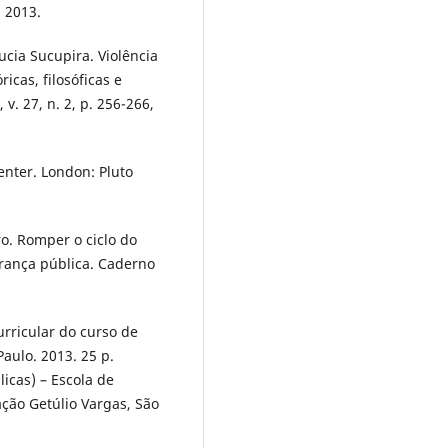
 2013.
ia Sucupira. Violência
icas, filosóficas e
 v. 27, n. 2, p. 256-266,
enter. London: Pluto
. Romper o ciclo do
urança pública. Caderno
urricular do curso de
aulo. 2013. 25 p.
icas) – Escola de
ção Getúlio Vargas, São