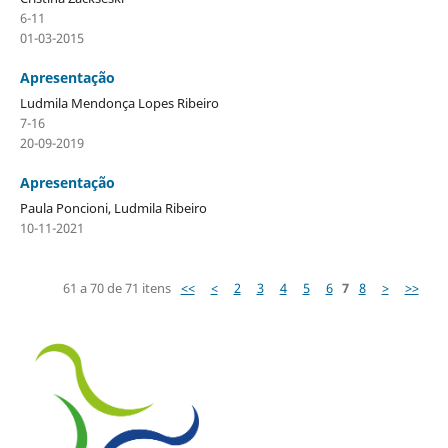
6-11
01-03-2015
Apresentação
Ludmila Mendonça Lopes Ribeiro
7-16
20-09-2019
Apresentação
Paula Poncioni, Ludmila Ribeiro
10-11-2021
61 a 70 de 71 itens
<<
<
2
3
4
5
6
7
8
>
>>