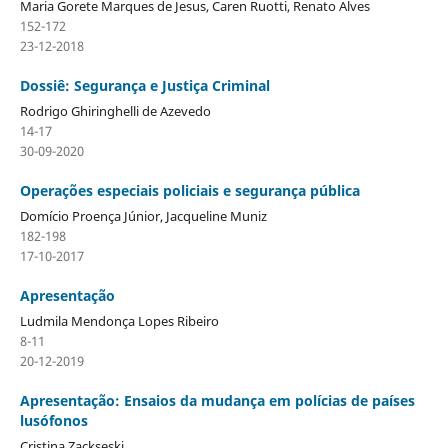
Maria Gorete Marques de Jesus, Caren Ruotti, Renato Alves
152-172
23-12-2018
Dossiê: Segurança e Justiça Criminal
Rodrigo Ghiringhelli de Azevedo
14-17
30-09-2020
Operações especiais policiais e segurança pública
Domício Proença Júnior, Jacqueline Muniz
182-198
17-10-2017
Apresentação
Ludmila Mendonça Lopes Ribeiro
8-11
20-12-2019
Apresentação: Ensaios da mudança em polícias de países
lusófonos
Cristina Zackseski